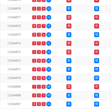
115044979
0
6
9
15
单
中
115044978
2
5
9
16
单
错
115044977
5
3
4
12
双
中
115044976
0
8
7
15
单
中
115044975
9
5
4
18
单
错
115044974
3
7
1
11
单
中
115044973
5
4
1
10
双
中
115044972
3
9
6
18
单
错
115044971
4
9
7
20
单
错
115044970
9
6
9
24
单
错
115044969
7
1
0
08
双
中
115044968
3
1
5
09
双
错
115044967
8
0
6
14
单
错