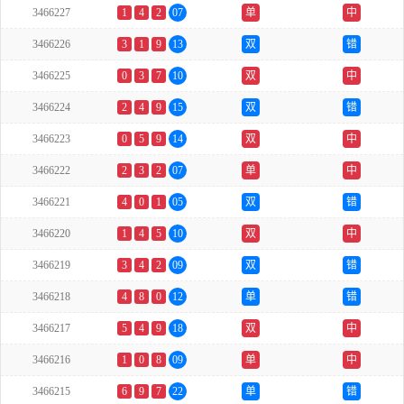
3466227
1
4
2
07
单
中
3466226
3
1
9
13
双
错
3466225
0
3
7
10
双
中
3466224
2
4
9
15
双
错
3466223
0
5
9
14
双
中
3466222
2
3
2
07
单
中
3466221
4
0
1
05
双
错
3466220
1
4
5
10
双
中
3466219
3
4
2
09
双
错
3466218
4
8
0
12
单
错
3466217
5
4
9
18
双
中
3466216
1
0
8
09
单
中
3466215
6
9
7
22
单
错