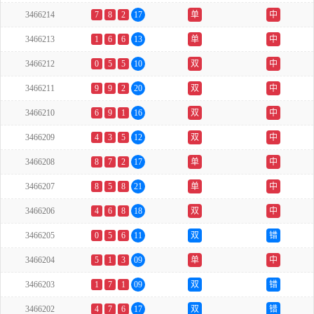
3466214
7
8
2
17
单
中
3466213
1
6
6
13
单
中
3466212
0
5
5
10
双
中
3466211
9
9
2
20
双
中
3466210
6
9
1
16
双
中
3466209
4
3
5
12
双
中
3466208
8
7
2
17
单
中
3466207
8
5
8
21
单
中
3466206
4
6
8
18
双
中
3466205
0
5
6
11
双
错
3466204
5
1
3
09
单
中
3466203
1
7
1
09
双
错
3466202
4
7
6
17
双
错