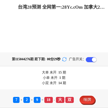
台湾28预测 全网第一:28Yc.cOm 加拿大28-预测|加拿大PC结果查询|加拿大PC在线预测|28在线预测咪牌查询_专注研究咪牌_加拿大2.8_官方数据!
第
115044276
期 距下期:
00
分
28
秒
广告开关：
大单
未开:
15
期
小单
未开:
1
期
小双
未开:
14
期
7
2
9
18
大
双
咪牌
+
+
=
-