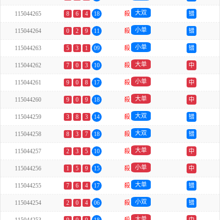
大双
115044265
8
6
4
18
殺
错
小单
115044264
0
2
9
11
殺
错
小单
115044263
5
3
1
09
殺
错
大单
115044262
7
0
3
10
殺
中
小单
115044261
9
0
8
17
殺
中
大单
115044260
9
0
9
18
殺
中
大双
115044259
3
8
3
14
殺
错
大双
115044258
8
3
7
18
殺
错
大单
115044257
2
3
5
10
殺
中
小单
115044256
1
5
9
15
殺
中
大单
115044255
7
6
4
17
殺
错
小双
115044254
2
0
4
06
殺
错
大单