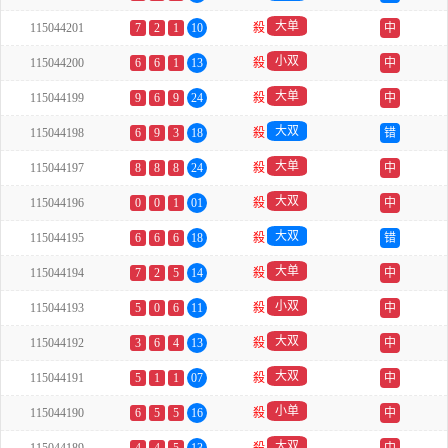
大单
115044201
7
2
1
10
殺
中
小双
115044200
6
6
1
13
殺
中
大单
115044199
9
6
9
24
殺
中
大双
115044198
6
9
3
18
殺
错
大单
115044197
8
8
8
24
殺
中
大双
115044196
0
0
1
01
殺
中
大双
115044195
6
6
6
18
殺
错
大单
115044194
7
2
5
14
殺
中
小双
115044193
5
0
6
11
殺
中
大双
115044192
3
6
4
13
殺
中
大双
115044191
5
1
1
07
殺
中
小单
115044190
6
5
5
16
殺
中
大双