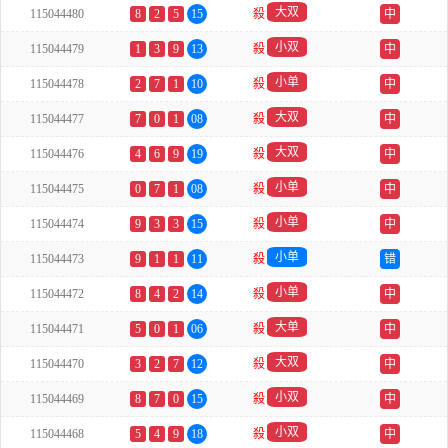
大双
115044480
8
2
5
15
殺
中
小双
115044479
1
3
9
13
殺
中
小单
115044478
2
7
1
10
殺
中
大双
115044477
7
0
1
08
殺
中
大双
115044476
4
6
9
19
殺
中
小单
115044475
0
7
1
08
殺
中
小单
115044474
9
3
3
15
殺
中
小单
115044473
9
1
1
11
殺
错
小单
115044472
8
4
2
14
殺
中
大单
115044471
5
0
1
06
殺
中
大双
115044470
3
2
7
12
殺
中
小双
115044469
8
7
0
15
殺
中
小双
115044468
5
4
9
18
殺
中