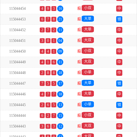
小双
115044454
4
9
3
16
殺
中
大单
115044453
6
7
8
21
殺
错
大单
115044452
2
7
2
11
殺
中
大双
115044451
3
0
1
04
殺
中
小双
115044450
4
4
1
09
殺
中
大双
115044449
4
1
6
11
殺
中
小单
115044448
2
8
8
18
殺
中
大单
115044447
7
5
5
17
殺
错
大单
115044446
4
7
7
18
殺
中
小单
115044445
2
6
5
13
殺
错
小双
115044444
6
2
7
15
殺
中
大双
115044443
3
6
3
12
殺
中
大双