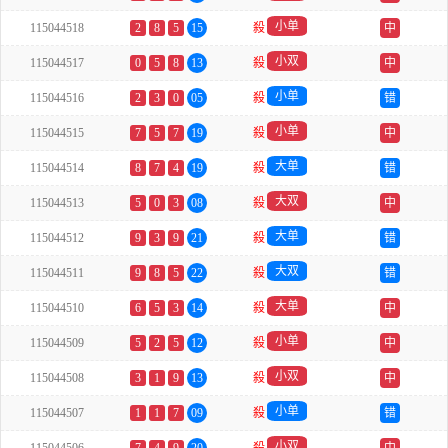
小单
115044518
2
8
5
15
殺
中
小双
115044517
0
5
8
13
殺
中
小单
115044516
2
3
0
05
殺
错
小单
115044515
7
5
7
19
殺
中
大单
115044514
8
7
4
19
殺
错
大双
115044513
5
0
3
08
殺
中
大单
115044512
9
3
9
21
殺
错
大双
115044511
9
8
5
22
殺
错
大单
115044510
6
5
3
14
殺
中
小单
115044509
5
2
5
12
殺
中
小双
115044508
3
1
9
13
殺
中
小单
115044507
1
1
7
09
殺
错
小双