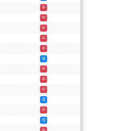
中
中
中
中
中
错
中
中
中
错
中
错
中