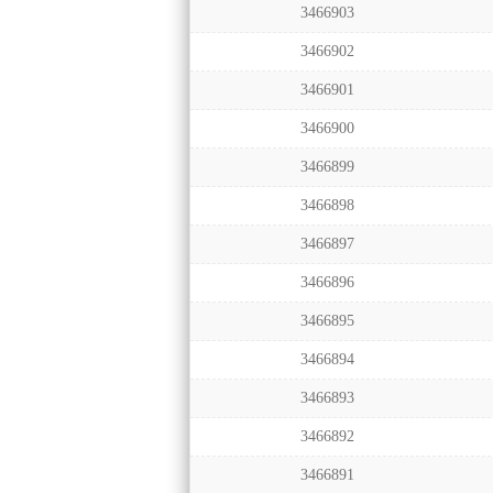
3466903
3466902
3466901
3466900
3466899
3466898
3466897
3466896
3466895
3466894
3466893
3466892
3466891