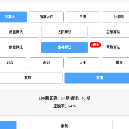
加拿大
加拿大西
台湾
比特币
反重算法
太阳算法
思维算法
病毒算法
鬼神算法
军胜算法
组合
杀组
大小
单双
双项
双组
100期 正确：54 期 错误：46 期
正确率：54%
走势