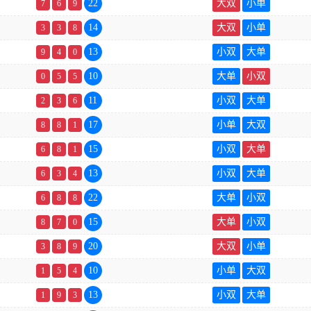
22
大双
小单
7
6
9
14
大双
小单
3
3
8
13
小双
大单
9
4
0
10
大单
小双
0
5
5
11
小双
大单
2
3
6
17
小单
大双
8
8
1
15
小双
大单
6
8
1
13
小双
大单
6
3
4
22
大单
小双
6
8
8
15
大单
小双
8
7
0
20
大双
小单
3
8
9
10
小单
大双
1
5
4
13
小双
大单
1
9
3