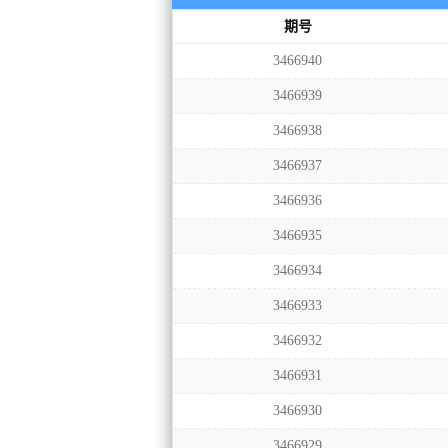
期号
3466940
3466939
3466938
3466937
3466936
3466935
3466934
3466933
3466932
3466931
3466930
3466929