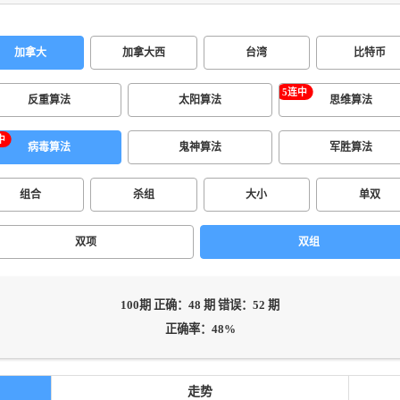
加拿大
加拿大西
台湾
比特币
反重算法
太阳算法
思维算法
病毒算法
鬼神算法
军胜算法
组合
杀组
大小
单双
双项
双组
100期 正确：48 期 错误：52 期
正确率：48%
走势