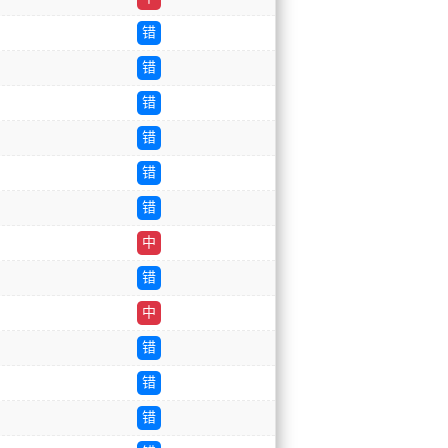
错
错
错
错
错
错
中
错
中
错
错
错