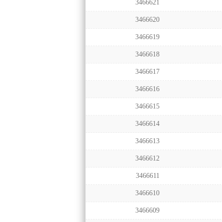
3466621
3466620
3466619
3466618
3466617
3466616
3466615
3466614
3466613
3466612
3466611
3466610
3466609