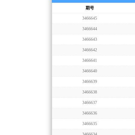
期号
3466645
3466644
3466643
3466642
3466641
3466640
3466639
3466638
3466637
3466636
3466635
3466634