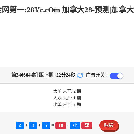
第
3466644
期 距下期:
22
分
24
秒
广告开关：
大单
未开:
2
期
大双
未开:
1
期
小单
未开:
7
期
2
+
3
+
5
=
10
-
小
双
咪牌