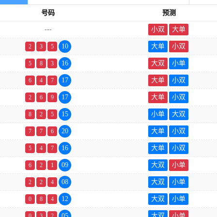
号码
预测
---
小双
大单
10
大单
小双
2
3
5
16
大双
小单
5
8
3
17
大单
小双
6
4
7
17
大单
小双
2
6
9
15
小单
大双
8
2
5
20
大单
小双
7
7
6
16
大单
小双
5
4
7
09
大双
小单
6
2
1
08
大双
小单
2
2
4
12
大双
小单
0
8
4
05
大双
小单
0
3
2