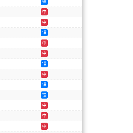
错
中
中
错
中
中
错
中
错
错
中
中
中