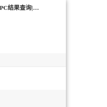
加拿大28预测 全网第一:28Yc.cOm 加拿大28-预测|加拿大PC结果查询|加拿大PC在线预测|28在线预测咪牌查询_专注研究咪牌_加拿大2.8_官方数据!