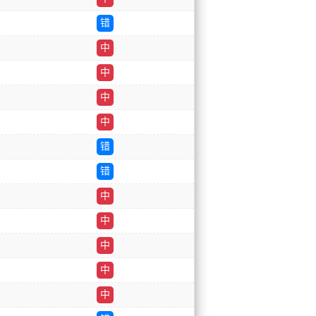
错
中
中
中
中
错
错
中
中
中
中
中