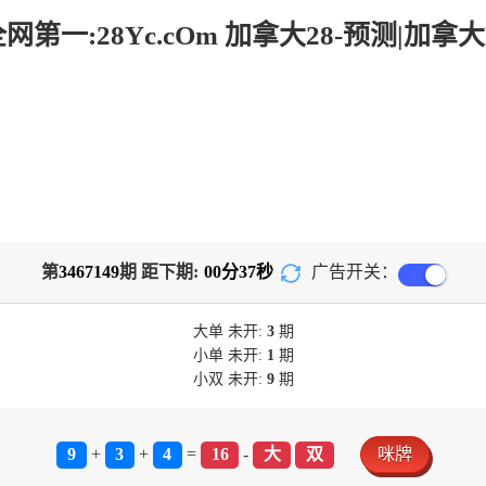
第
3467149
期 距下期:
00
分
37
秒
广告开关：
大单
未开:
3
期
小单
未开:
1
期
小双
未开:
9
期
9
+
3
+
4
=
16
-
大
双
咪牌