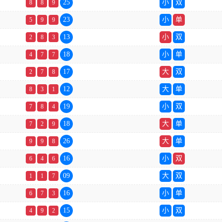
25
小
双
8
8
9
23
小
单
5
9
9
13
小
双
2
8
3
18
小
单
4
7
7
17
大
双
2
7
8
12
大
单
8
3
1
19
小
双
7
8
4
18
大
单
7
2
9
26
大
单
9
9
8
16
小
双
6
4
6
09
大
双
1
1
7
16
小
单
6
7
3
15
小
双
4
9
2