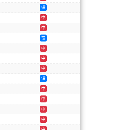
错
中
中
错
中
中
中
错
中
中
中
中
中