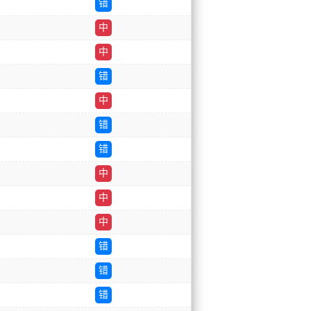
错
中
中
错
中
错
错
中
中
中
错
错
错