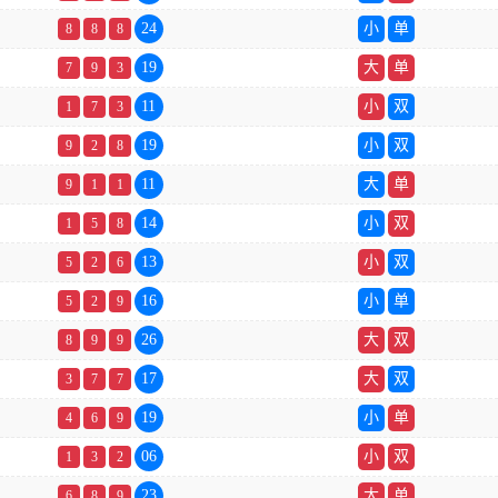
24
小
单
8
8
8
19
大
单
7
9
3
11
小
双
1
7
3
19
小
双
9
2
8
11
大
单
9
1
1
14
小
双
1
5
8
13
小
双
5
2
6
16
小
单
5
2
9
26
大
双
8
9
9
17
大
双
3
7
7
19
小
单
4
6
9
06
小
双
1
3
2
23
大
单
6
8
9