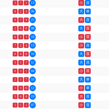
13
小
双
5
7
1
06
大
单
0
2
4
25
大
双
9
7
9
08
大
双
2
6
0
10
小
双
6
1
3
13
小
双
7
2
4
10
大
双
0
4
6
11
大
双
3
1
7
04
小
双
0
3
1
10
大
单
2
1
7
12
小
单
1
5
6
19
大
双
5
6
8
07
小
双
5
1
1