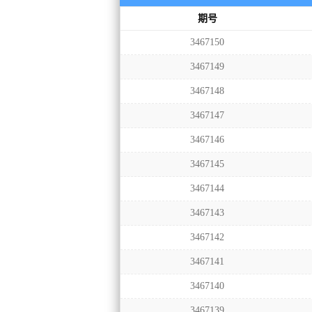
期号
3467150
3467149
3467148
3467147
3467146
3467145
3467144
3467143
3467142
3467141
3467140
3467139