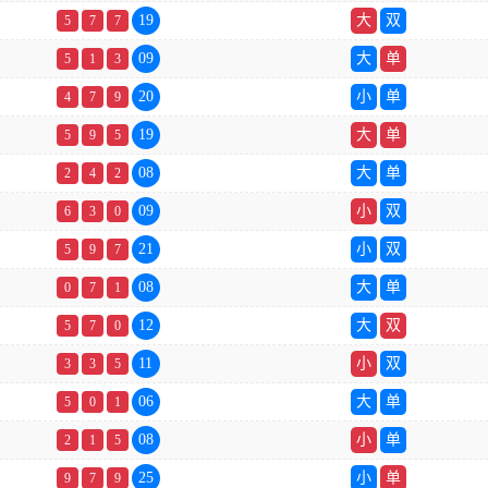
19
大
双
5
7
7
09
大
单
5
1
3
20
小
单
4
7
9
19
大
单
5
9
5
08
大
单
2
4
2
09
小
双
6
3
0
21
小
双
5
9
7
08
大
单
0
7
1
12
大
双
5
7
0
11
小
双
3
3
5
06
大
单
5
0
1
08
小
单
2
1
5
25
小
单
9
7
9