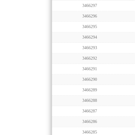
3466297
3466296
3466295
3466294
3466293
3466292
3466291
3466290
3466289
3466288
3466287
3466286
3466285