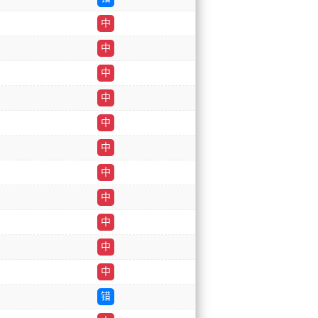
中
中
中
中
中
中
中
中
中
中
中
错