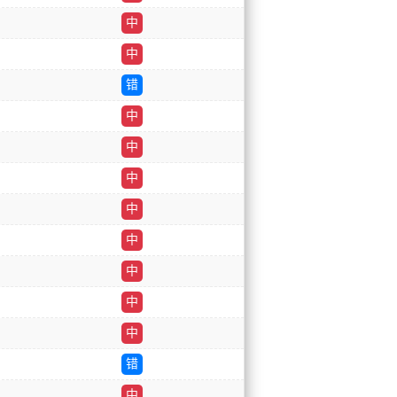
中
中
错
中
中
中
中
中
中
中
中
错
中