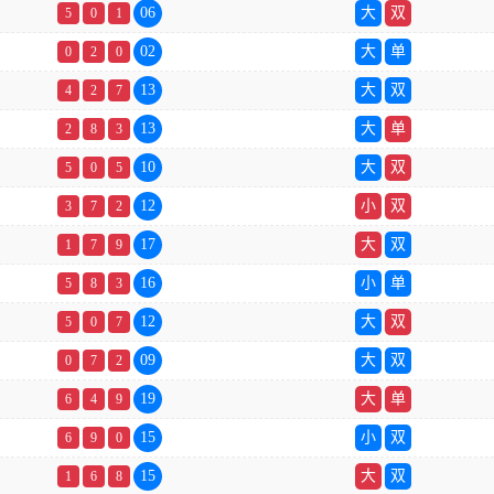
06
大
双
5
0
1
02
大
单
0
2
0
13
大
双
4
2
7
13
大
单
2
8
3
10
大
双
5
0
5
12
小
双
3
7
2
17
大
双
1
7
9
16
小
单
5
8
3
12
大
双
5
0
7
09
大
双
0
7
2
19
大
单
6
4
9
15
小
双
6
9
0
15
大
双
1
6
8