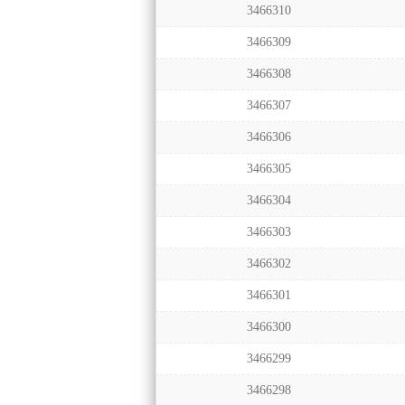
3466310
3466309
3466308
3466307
3466306
3466305
3466304
3466303
3466302
3466301
3466300
3466299
3466298