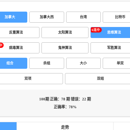
加拿大
加拿大西
台湾
比特币
反重算法
太阳算法
思维算法
病毒算法
鬼神算法
军胜算法
组合
杀组
大小
单双
双项
双组
100期 正确：78 期 错误：22 期
正确率：78%
走势