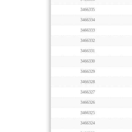
3466335
3466334
3466333
3466332
3466331
3466330
3466329
3466328
3466327
3466326
3466325
3466324