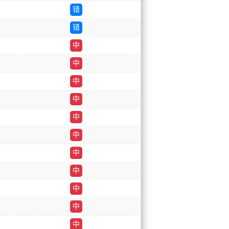
错
错
中
中
中
中
中
中
中
中
中
中
中