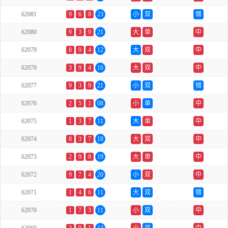
62081
9
6
8
23
小
双
错
62080
9
3
9
21
大
单
中
62079
8
0
4
12
大
双
中
62078
3
9
4
16
大
双
中
62077
9
3
9
21
小
双
错
62076
2
5
1
08
小
单
中
62075
1
3
7
11
大
单
中
62074
8
3
7
18
大
双
中
62073
2
9
8
19
大
单
中
62072
9
7
4
20
小
双
中
62071
1
4
6
11
大
双
错
62070
1
7
3
11
小
双
中