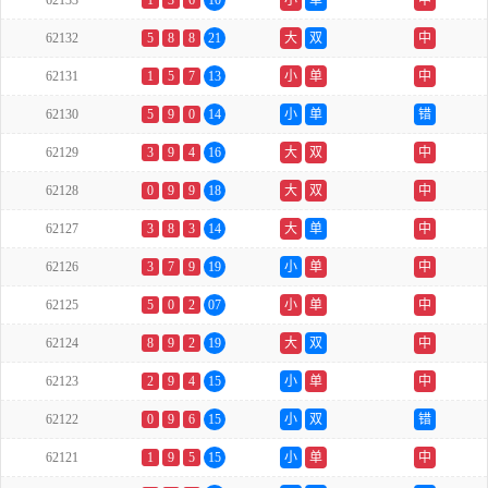
62133
1
3
6
10
小
单
中
62132
5
8
8
21
大
双
中
62131
1
5
7
13
小
单
中
62130
5
9
0
14
小
单
错
62129
3
9
4
16
大
双
中
62128
0
9
9
18
大
双
中
62127
3
8
3
14
大
单
中
62126
3
7
9
19
小
单
中
62125
5
0
2
07
小
单
中
62124
8
9
2
19
大
双
中
62123
2
9
4
15
小
单
中
62122
0
9
6
15
小
双
错
62121
1
9
5
15
小
单
中