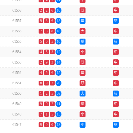
61559
2
4
5
11
小
中
61558
2
2
6
10
双
中
61557
9
3
6
18
单
错
61556
7
3
8
18
大
中
61555
5
0
5
10
单
错
61554
4
5
3
12
小
中
61553
2
9
3
14
双
中
61552
4
5
6
15
单
中
61551
8
9
3
20
双
中
61550
1
2
5
08
大
错
61549
9
0
2
11
单
中
61548
7
1
5
13
小
中
61547
9
9
0
18
小
错