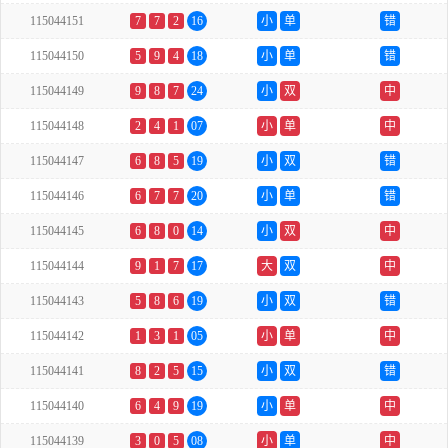
115044151
7
7
2
16
小
单
错
115044150
5
9
4
18
小
单
错
115044149
9
8
7
24
小
双
中
115044148
2
4
1
07
小
单
中
115044147
6
8
5
19
小
双
错
115044146
6
7
7
20
小
单
错
115044145
6
8
0
14
小
双
中
115044144
9
1
7
17
大
双
中
115044143
5
8
6
19
小
双
错
115044142
1
3
1
05
小
单
中
115044141
8
2
5
15
小
双
错
115044140
6
4
9
19
小
单
中
115044139
3
0
5
08
小
单
中