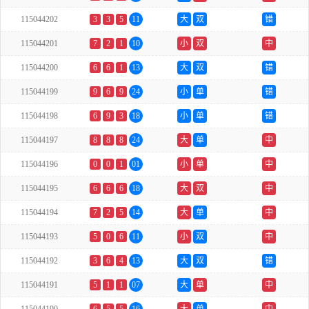
115044202
3
3
5
11
大
双
错
115044201
7
2
1
10
小
双
中
115044200
6
6
1
13
大
双
错
115044199
9
6
9
24
小
单
错
115044198
6
9
3
18
小
单
错
115044197
8
8
8
24
大
单
中
115044196
0
0
1
01
小
单
中
115044195
6
6
6
18
大
双
中
115044194
7
2
5
14
大
单
中
115044193
5
0
6
11
小
双
中
115044192
3
6
4
13
大
双
错
115044191
5
1
1
07
大
单
中