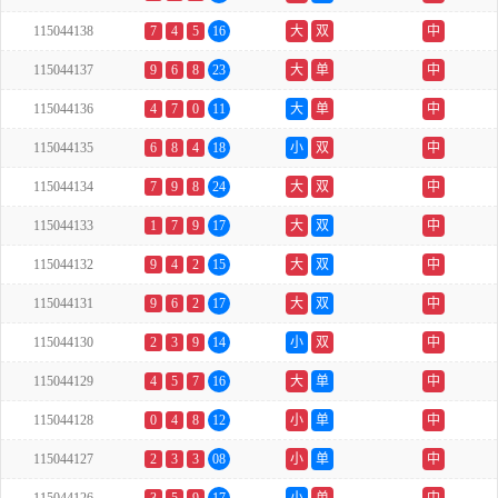
115044138
7
4
5
16
大
双
中
115044137
9
6
8
23
大
单
中
115044136
4
7
0
11
大
单
中
115044135
6
8
4
18
小
双
中
115044134
7
9
8
24
大
双
中
115044133
1
7
9
17
大
双
中
115044132
9
4
2
15
大
双
中
115044131
9
6
2
17
大
双
中
115044130
2
3
9
14
小
双
中
115044129
4
5
7
16
大
单
中
115044128
0
4
8
12
小
单
中
115044127
2
3
3
08
小
单
中