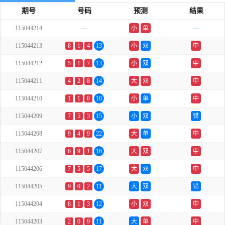
期号
号码
预测
结果
115044214
---
小
单
---
115044213
8
1
4
13
小
双
中
115044212
5
1
7
13
小
双
中
115044211
4
2
8
14
大
双
中
115044210
1
1
8
10
小
单
中
115044209
7
5
3
15
小
双
错
115044208
9
4
9
22
大
单
中
115044207
6
9
1
16
大
双
中
115044206
7
5
5
17
大
双
中
115044205
9
0
2
11
大
双
错
115044204
8
1
3
12
小
双
中
115044203
2
0
9
11
大
单
中