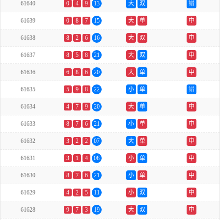
61640
0
4
9
13
大
双
错
61639
0
8
7
15
大
单
中
61638
8
2
6
16
大
双
中
61637
8
5
8
21
大
双
中
61636
6
8
6
20
大
单
中
61635
5
9
8
22
小
单
错
61634
4
7
9
20
大
单
中
61633
8
7
6
21
小
单
中
61632
3
2
2
07
大
单
中
61631
3
1
4
08
小
单
中
61630
8
7
6
21
小
单
中
61629
4
2
5
11
小
双
中
61628
9
7
3
19
大
双
中