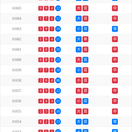
61665
9
9
4
22
大
双
中
61664
1
7
4
12
大
双
中
61663
3
9
7
19
小
双
错
61662
1
6
4
11
大
单
中
61661
6
0
4
10
大
双
中
61660
9
8
8
25
大
双
中
61659
7
7
4
18
小
双
中
61658
2
0
4
06
小
双
中
61657
8
9
5
22
大
双
中
61656
4
4
3
11
小
双
中
61655
2
5
9
16
大
双
中
61654
8
2
3
13
大
双
错