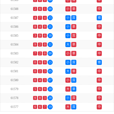
61589
2
0
6
08
小
双
中
61588
2
6
1
09
小
单
中
61587
4
7
4
15
小
双
错
61586
8
4
9
21
小
单
中
61585
3
9
6
18
小
双
中
61584
9
2
0
11
大
单
中
61583
7
2
0
09
小
单
中
61582
0
6
9
15
小
双
错
61581
0
2
3
05
大
单
中
61580
0
4
3
07
小
双
中
61579
5
6
9
20
大
单
中
61578
9
8
3
20
小
双
中
61577
6
6
7
19
大
双
中