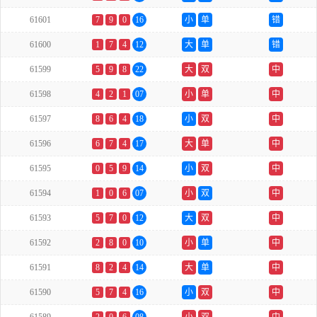
61601
7
9
0
16
小
单
错
61600
1
7
4
12
大
单
错
61599
5
9
8
22
大
双
中
61598
4
2
1
07
小
单
中
61597
8
6
4
18
小
双
中
61596
6
7
4
17
大
单
中
61595
0
5
9
14
小
双
中
61594
1
0
6
07
小
双
中
61593
5
7
0
12
大
双
中
61592
2
8
0
10
小
单
中
61591
8
2
4
14
大
单
中
61590
5
7
4
16
小
双
中