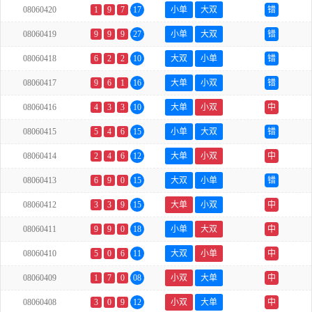
08060420
1
9
7
17
小单
大双
错
08060419
9
9
9
27
小单
大双
错
08060418
6
2
2
10
大双
小单
错
08060417
9
6
1
16
大单
小双
错
08060416
4
3
3
10
大单
小双
中
08060415
5
4
6
15
小单
大双
错
08060414
2
4
6
12
大单
小双
中
08060413
6
9
0
15
大双
小单
错
08060412
3
3
9
15
大单
小双
中
08060411
9
9
0
18
小单
大双
中
08060410
5
0
6
11
大双
小单
中
08060409
1
7
0
08
小双
大单
中
08060408
3
0
9
12
小双
大单
中