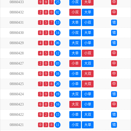
08060433
9
9
7
25
小双
大单
中
08060432
2
0
0
02
小双
大单
中
08060431
1
5
7
13
大单
小双
错
08060430
8
3
3
14
小双
大单
错
08060429
4
1
1
06
大双
小单
错
08060428
4
5
3
12
大单
小双
中
08060427
2
0
1
03
小单
大双
中
08060426
0
9
7
16
小单
大双
中
08060425
7
5
8
20
小单
大双
中
08060424
5
9
5
19
大双
小单
错
08060423
6
8
2
16
大双
小单
中
08060422
9
2
4
15
小单
大双
错
08060421
0
3
8
11
小双
大单
错