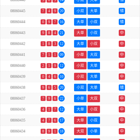
08060446
3
6
5
14
小双
大单
错
08060445
7
4
9
20
小双
大单
错
08060444
0
9
7
16
大单
小双
错
08060443
9
8
4
21
大单
小双
中
08060442
1
8
3
12
大单
小双
中
08060441
7
1
1
09
小单
大双
中
08060440
2
1
9
12
小双
大单
中
08060439
0
4
6
10
小双
大单
中
08060438
9
6
5
20
小双
大单
错
08060437
7
9
6
22
小单
大双
中
08060436
4
1
7
12
大单
小双
中
08060435
4
7
6
17
大单
小双
中
08060434
8
9
1
18
大双
小单
中