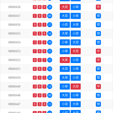
08060458
9
8
9
26
大双
小单
中
08060457
1
0
5
06
大双
小单
错
08060456
9
3
1
13
小双
大单
错
08060455
5
1
8
14
大单
小双
错
08060454
3
2
5
10
小单
大双
错
08060453
7
6
9
22
小单
大双
中
08060452
6
2
7
15
大单
小双
中
08060451
6
8
5
19
大双
小单
错
08060450
8
3
5
16
大单
小双
错
08060449
3
6
5
14
小单
大双
中
08060448
3
3
2
08
大双
小单
错
08060447
0
5
8
13
小双
大单
错