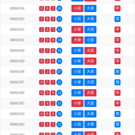
08060394
0
6
2
08
小双
大单
中
08060393
2
8
3
13
小双
大单
错
08060392
2
4
7
13
小单
大双
中
08060391
2
9
8
19
大单
小双
中
08060390
5
7
6
18
小单
大双
中
08060389
8
2
6
16
小单
大双
中
08060388
3
2
2
07
小双
大单
错
08060387
9
7
7
23
小单
大双
错
08060386
0
5
9
14
小单
大双
中
08060385
5
4
2
11
小单
大双
中
08060384
0
9
9
18
小双
大单
错
08060383
5
3
5
13
小双
大单
错