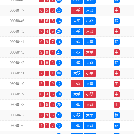
08060448
3
3
2
08
小单
大双
错
08060447
0
5
8
13
小单
大双
中
08060446
3
6
5
14
大单
小双
错
08060445
7
4
9
20
小单
大双
中
08060444
0
9
7
16
小双
大单
错
08060443
9
8
4
21
小双
大单
中
08060442
1
8
3
12
小单
大双
错
08060441
7
1
1
09
大双
小单
中
08060440
2
1
9
12
小双
大单
中
08060439
0
4
6
10
大单
小双
中
08060438
9
6
5
20
小单
大双
中
08060437
7
9
6
22
小双
大单
错
08060436
4
1
7
12
小单
大双
错