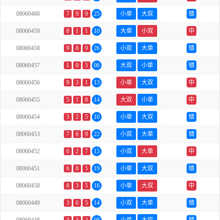
08060460
7
9
9
25
小单
大双
错
08060459
8
1
1
10
大单
小双
中
08060458
9
8
9
26
小双
大单
错
08060457
1
0
5
06
大双
小单
错
08060456
9
3
1
13
小单
大双
中
08060455
5
1
8
14
大双
小单
中
08060454
3
2
5
10
小单
大双
错
08060453
7
6
9
22
小双
大单
错
08060452
6
2
7
15
小双
大单
中
08060451
6
8
5
19
小单
大双
错
08060450
8
3
5
16
小单
大双
中
08060449
3
6
5
14
小双
大单
错