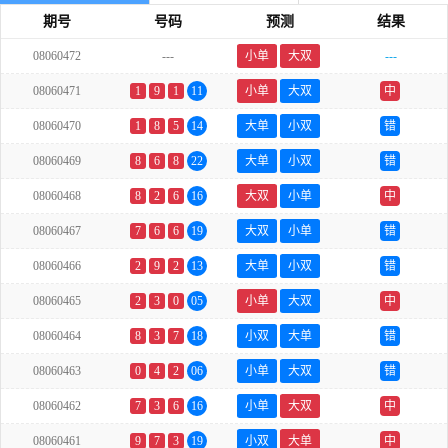
期号
号码
预测
结果
08060472
---
小单
大双
---
08060471
1
9
1
11
小单
大双
中
08060470
1
8
5
14
大单
小双
错
08060469
8
6
8
22
大单
小双
错
08060468
8
2
6
16
大双
小单
中
08060467
7
6
6
19
大双
小单
错
08060466
2
9
2
13
大单
小双
错
08060465
2
3
0
05
小单
大双
中
08060464
8
3
7
18
小双
大单
错
08060463
0
4
2
06
小单
大双
错
08060462
7
3
6
16
小单
大双
中
08060461
9
7
3
19
小双
大单
中