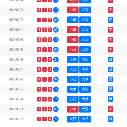
08060384
0
9
9
18
大双
小单
中
08060383
5
3
5
13
小单
大双
中
08060382
1
0
7
08
小单
大双
错
08060381
4
1
2
07
小单
大双
中
08060380
5
3
5
13
小单
大双
中
08060379
2
0
4
06
小双
大单
中
08060378
9
9
6
24
大单
小双
错
08060377
8
6
3
17
大双
小单
错
08060376
0
8
1
09
小双
大单
错
08060375
2
0
9
11
大单
小双
错
08060374
3
4
4
11
小双
大单
错
08060373
2
1
6
09
小单
大双
中
08060372
7
6
8
21
大双
小单
错