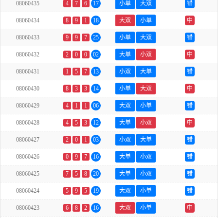
08060435
4
7
6
17
小单
大双
错
08060434
8
9
1
18
大双
小单
中
08060433
9
9
7
25
小单
大双
错
08060432
2
0
0
02
大单
小双
中
08060431
1
5
7
13
小双
大单
错
08060430
8
3
3
14
小单
大双
中
08060429
4
1
1
06
大双
小单
错
08060428
4
5
3
12
大单
小双
中
08060427
2
0
1
03
小双
大单
错
08060426
0
9
7
16
大单
小双
错
08060425
7
5
8
20
大单
小双
错
08060424
5
9
5
19
大双
小单
错
08060423
6
8
2
16
大双
小单
中