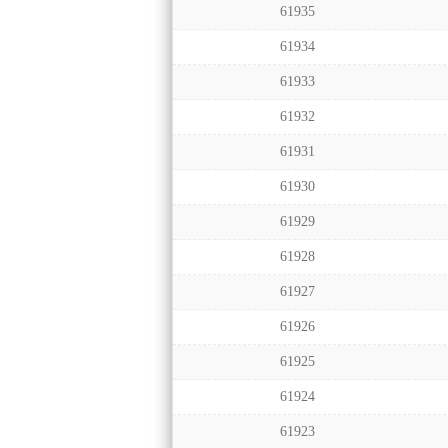
61935
61934
61933
61932
61931
61930
61929
61928
61927
61926
61925
61924
61923