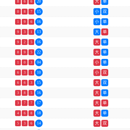
20
大
单
8
6
6
15
小
双
0
8
7
16
小
单
1
9
6
13
大
单
9
3
1
16
大
单
9
2
5
22
大
单
8
9
5
04
小
单
1
0
3
10
小
双
6
3
1
15
大
双
6
6
3
16
大
单
3
8
5
17
大
单
3
7
7
18
大
单
4
6
8
14
大
双
5
3
6