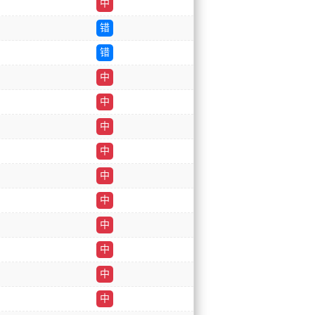
中
错
错
中
中
中
中
中
中
中
中
中
中