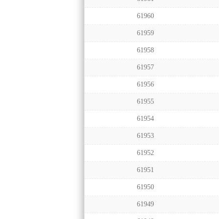
61960
61959
61958
61957
61956
61955
61954
61953
61952
61951
61950
61949