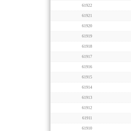
61922
61921
61920
61919
61918
61917
61916
61915
61914
61913
61912
61911
61910