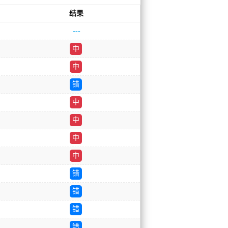
结果
---
中
中
错
中
中
中
中
错
错
错
错