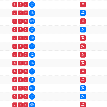
17
单
8
5
4
18
单
2
7
9
09
单
2
7
0
17
双
5
7
5
10
双
2
6
2
12
双
4
4
4
12
双
1
4
7
16
双
8
8
0
17
单
9
2
6
15
单
9
5
1
07
双
0
2
5
17
双
5
7
5
09
单
2
2
5