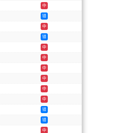
中
错
中
错
中
中
中
中
中
中
错
错
中