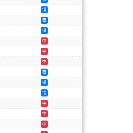
错
错
错
中
中
中
错
错
错
中
中
中