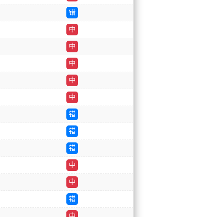
错
中
中
中
中
中
错
错
错
中
中
错
中