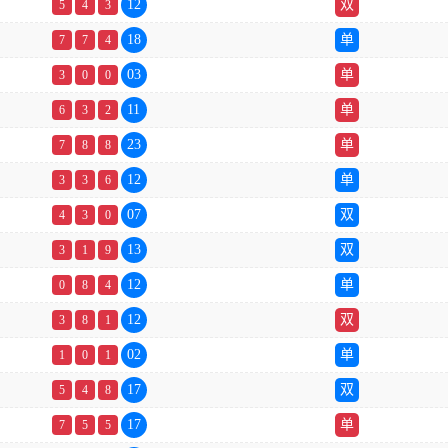
12
双
5
4
3
18
单
7
7
4
03
单
3
0
0
11
单
6
3
2
23
单
7
8
8
12
单
3
3
6
07
双
4
3
0
13
双
3
1
9
12
单
0
8
4
12
双
3
8
1
02
单
1
0
1
17
双
5
4
8
17
单
7
5
5