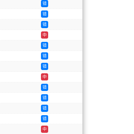
错
错
错
中
错
错
错
中
错
错
错
错
中